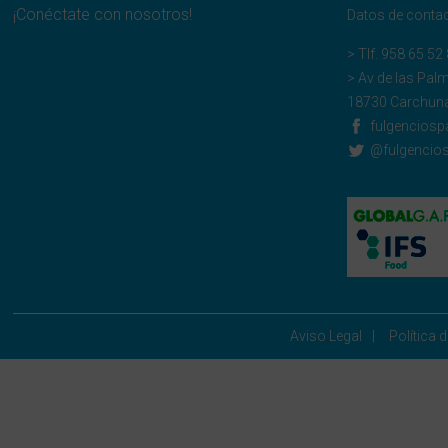
¡Conéctate con nosotros!
Datos de conta
> Tlf.
958 65 52
> Av de las Pal
18730 Carchuna
fulgenciosp
@fulgencio
Aviso Legal
Política 