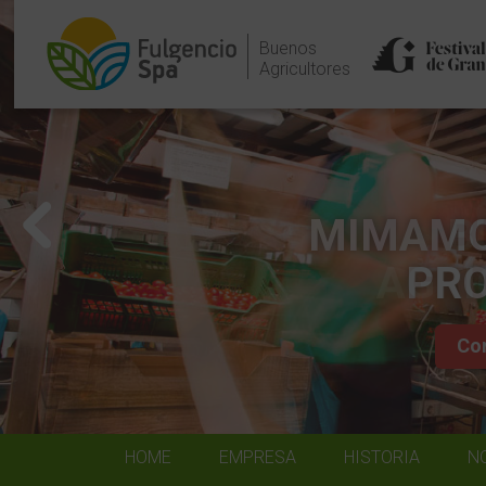
Buenos
Agricultores
MIMAMO
PR
Co
HOME
EMPRESA
HISTORIA
N