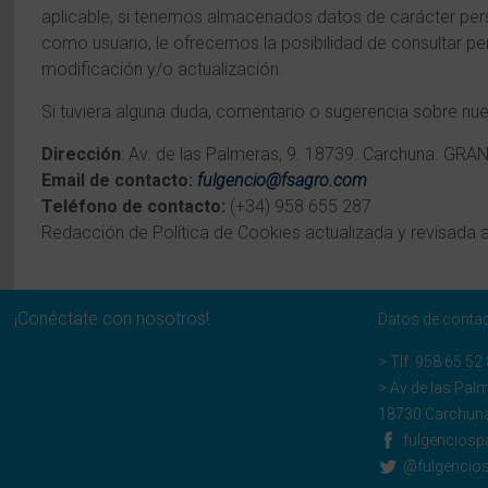
aplicable, si tenemos almacenados datos de carácter pers
como usuario, le ofrecemos la posibilidad de consultar pe
modificación y/o actualización.
Si tuviera alguna duda, comentario o sugerencia sobre nues
Dirección
: Av. de las Palmeras, 9. 18739. Carchuna. GRA
Email de contacto:
fulgencio@fsagro.com
Teléfono de contacto:
(+34)
958 655 287
Redacción de Política de Cookies actualizada y revisada 
¡Conéctate con nosotros!
Datos de conta
> Tlf.
958 65 52
> Av de las Pal
18730 Carchuna
fulgenciosp
@fulgencio