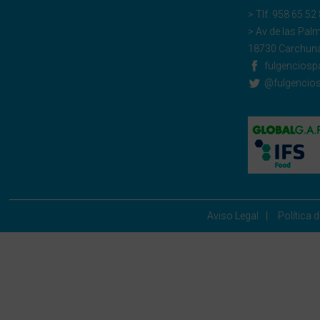
> Tlf.
958 65 52
> Av de las Pal
18730 Carchuna
fulgenciosp
@fulgencio
Aviso Legal
Política 