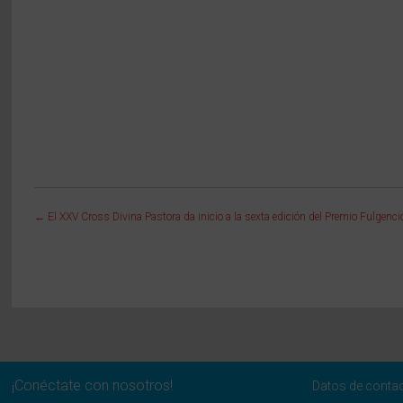
←
El XXV Cross Divina Pastora da inicio a la sexta edición del Premio Fulgenci
¡Conéctate con nosotros!
Datos de conta