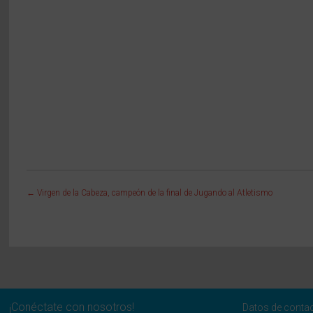
←
Virgen de la Cabeza, campeón de la final de Jugando al Atletismo
¡Conéctate con nosotros!
Datos de conta