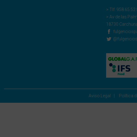
> Tlf.
958 65 52
> Av de las Pal
18730 Carchuna
fulgenciosp
@fulgencio
Aviso Legal
Política 