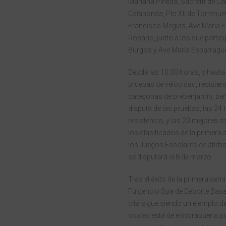
Mariana Pineda, Sacratif de Ca
Calahonda, Pío XII de Torrenuev
Francisco Megías, Ave María 
Rosario, junto a los que partic
Burgos y Ave María Esparrague
Desde las 10.30 horas, y hasta 
pruebas de velocidad, resistenc
categorías de prebenjamín, benja
disputa de las pruebas, las 24
resistencia, y las 20 mejores 
los clasificados de la primera 
los Juegos Escolares de atleti
se disputará el 8 de marzo.
Tras el éxito de la primera sem
Fulgencio Spa de Deporte Base
cita sigue siendo un ejemplo d
ciudad está de enhorabuena po