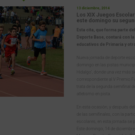
13 diciembre, 2014
Los XIX Juegos Escolar
este domingo su segun
Esta cita, que forma parte d
Deporte Base, contará con la
educativos de Primaria y otr
Nueva jornada de deporte escol
domingo en las pistas municipa
Hidalgo’, donde una vez más s
correspondiente al V Premio F
trata de la segunda semifinal 
atletismo en pista.
En esta ocasión, y después del
de las semifinales, con la part
escolares, en esta jornada se 
Este domingo, 14 de diciembre,