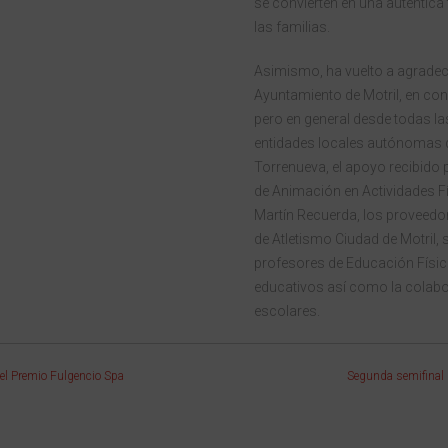
se convierten en una auténtica 
las familias.
Asimismo, ha vuelto a agradec
Ayuntamiento de Motril, en con
pero en general desde todas la
entidades locales autónomas
Torrenueva, el apoyo recibido 
de Animación en Actividades Fí
Martín Recuerda, los proveedo
de Atletismo Ciudad de Motril, s
profesores de Educación Física
educativos así como la colabor
escolares.
el Premio Fulgencio Spa
Segunda semifinal 