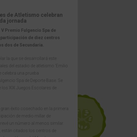
es de Atletismo celebran
da jornada
el V Premio Fulgencio Spa de
 participación de diez centros
os dos de Secundaria.
ar la que se desarrollará este
les del estadio de atletismo ‘Emilio
e celebra una prueba
ulgencio Spa de Deporte Base. Se
de los XIX Juegos Escolares de
 gran éxito cosechado en la primera
icipación de medio millar de
prevé un número al menos similar.
 están citados los centros de