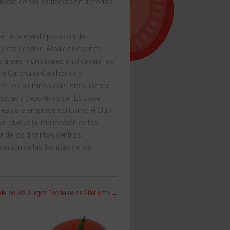
fiesta con la participación de todas
er la buena disposición de
creto desde el Área de Deportes
s áreas municipales implicadas, las
 de Carchuna-Calahonda y
por los alumnos del Ciclo Superior
sicas y Deportivas del IES José
res de la empresa así como el Club
in olvidar la implicación de los
 de los distintos centros
ación de las familias de los
de los XIX Juegos Escolares de Atletismo
→