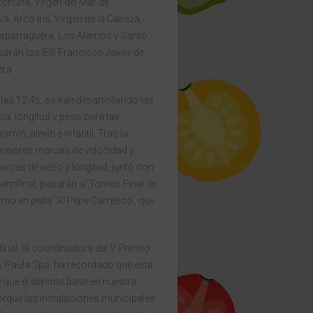
rchuna, Virgen del Mar de
a, Arco Iris, Virgen de la Cabeza,
Esparraguera, Los Álamos y Santo
iparán los IES Francisco Javier de
ra.
las 12.45, se irán desarrollando las
ia, longitud y peso para las
mín, alevín e infantil. Tras la
 mejores marcas de velocidad y
marcas de peso y longitud, junto con
semifinal, pasarán al Torneo Final de
smo en pista ‘XI Pepe Carrasco’, que
ifinal, la coordinadora del V Premio
, Paula Spa, ha recordado que esta
e que el deporte base en nuestra
rque las instalaciones municipales