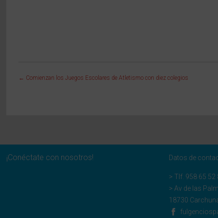
←
Comienzan los Juegos Escolares de Atletismo con diez colegios
¡Conéctate con nosotros!
Datos de conta
> Tlf.
958 65 52
> Av de las Pal
18730 Carchuna
fulgenciosp